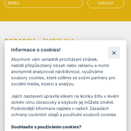
ODESLAT
PORADNA
- ZMRZLINA
Informace o cookies!
Máte dotazy ohledně našich zmrzlin?
Abychom vám usnadnili procházení stránek,
nabídli přizpůsobený obsah nebo reklamu a mohli
Naši recepturu vám neprozradíme, je to přísně
střežené tajemství již 32 let, ale na vaše dotazy rádi
anonymně analyzovat návštěvnost, využíváme
odpovíme.
soubory cookies, které sdílíme se svými partnery pro
sociální média, inzerci a analýzu.
ZASLAT DOTAZ
Jejich nastavení upravíte klikem na ikonku štítu v levém
dolním rohu obrazovky a kdykoliv jej můžete změnit.
Podrobnější informace najdete v našich Zásadách
Vyrábíte zmrzliny bez lepku?
ochrany osobních údajů a používání souborů cookies.
Můžu dostat vzorky na ochutnání?
Souhlasíte s používáním cookies?
V čem je kyblík Extra Fruit výjimečný?