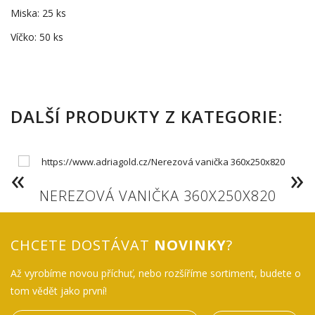
Miska: 25 ks
Víčko: 50 ks
DALŠÍ PRODUKTY Z KATEGORIE:
NEREZOVÁ VANIČKA 360X250X820
CHCETE DOSTÁVAT
NOVINKY
?
Až vyrobíme novou příchuť, nebo rozšíříme sortiment, budete o
tom vědět jako první!