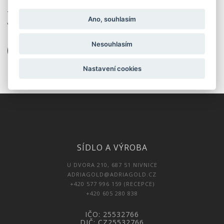
Kolik ovoce obsahuje jeden kyblík?
Je příprava Extra Fruit jednoduchá?
Ano, souhlasím
Nesouhlasím
VÍCE DOTAZŮ
Nastavení cookies
SÍDLO A VÝROBA
U DVORA 210, 687 51 NIVNICE
ADRIAGOLD@ADRIAGOLD.CZ
+420 577 996 159 (RECEPCE)
+420 605 280 838
IČO: 25532766
DIČ: CZ25532766