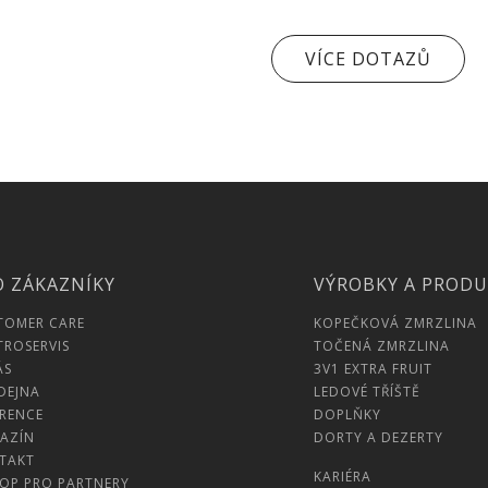
VÍCE DOTAZŮ
O ZÁKAZNÍKY
VÝROBKY A PROD
TOMER CARE
KOPEČKOVÁ ZMRZLINA
TROSERVIS
TOČENÁ ZMRZLINA
ÁS
3V1 EXTRA FRUIT
DEJNA
LEDOVÉ TŘÍŠTĚ
ERENCE
DOPLŇKY
AZÍN
DORTY A DEZERTY
TAKT
KARIÉRA
HOP PRO PARTNERY