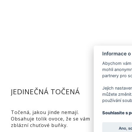
Informace o
Abychom vám us
mohli anonymně
partnery pro so
Jejich nastaven
JEDINEČNÁ TOČENÁ
LUXUS
můžete změnit.
používání soub
Točená, jakou jinde nemají.
Speciáln
Souhlasíte s 
Obsahuje tolik ovoce, že se vám
z naší no
zblázní chuťové buňky.
Ano, s