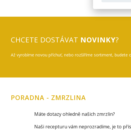
CHCETE DOSTÁVAT
NOVINKY
?
Až vyrobíme novou příchuť, nebo rozšíříme sortiment, budete o
PORADNA - ZMRZLINA
Máte dotazy ohledně našich zmrzlin?
Naši recepturu vám neprozradíme, je to pří