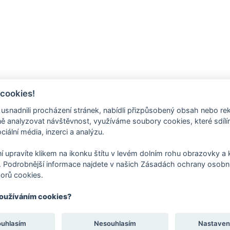
 cookies!
nadnili procházení stránek, nabídli přizpůsobený obsah nebo re
 analyzovat návštěvnost, využíváme soubory cookies, které sdíl
ciální média, inzerci a analýzu.
í upravíte klikem na ikonku štítu v levém dolním rohu obrazovky a k
NÍ KOPEČKOVÁ
OSVĚŽUJÍCÍ LED
 Podrobnější informace najdete v našich Zásadách ochrany osobní
SMOOTHIE
orů cookies.
í kopečková vytvořená
Osvěžující nápoj, po k
používáním cookies?
vinky Extra Fruit 3v1
létě sáhne každý!
ouhlasím
Nesouhlasím
Nastaven