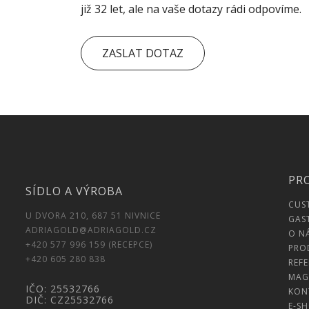
již 32 let, ale na vaše dotazy rádi odpovíme.
ZASLAT DOTAZ
PR
SÍDLO A VÝROBA
CUS
U DVORA 210, 687 51 NIVNICE
GAS
ADRIAGOLD@ADRIAGOLD.CZ
O N
+420 577 996 159 (RECEPCE)
PRO
+420 605 280 838
REF
MAG
IČO: 25532766
KON
DIČ: CZ25532766
E-S