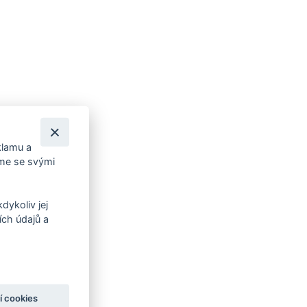
klamu a
íme se svými
dykoliv jej
OVÉ
ch údajů a
terém v
í cookies