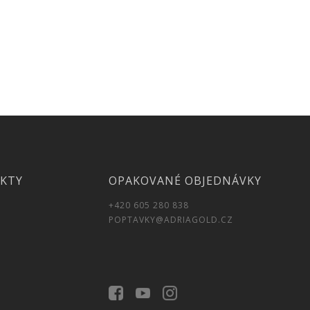
UKTY
OPAKOVANÉ OBJEDNÁVKY
+420 605 280 838
POPTAVKY@ADRIAGOLD.CZ