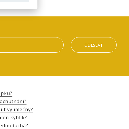
ODESLAT
lepku?
 ochutnání?
uit výjimečný?
den kyblík?
 jednoduchá?