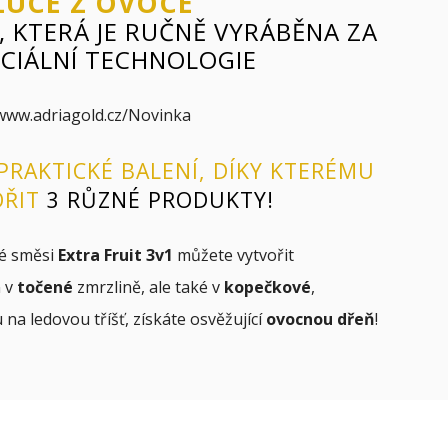
LUCE Z OVOCE
 KTERÁ JE RUČNĚ VYRÁBĚNA ZA
CIÁLNÍ TECHNOLOGIE
PRAKTICKÉ BALENÍ, DÍKY KTERÉMU
OŘIT
3 RŮZNÉ PRODUKTY!
né směsi
Extra Fruit 3v1
můžete vytvořit
n v
točené
zmrzlině, ale také v
kopečkové
,
na ledovou tříšť, získáte osvěžující
ovocnou dřeň
!