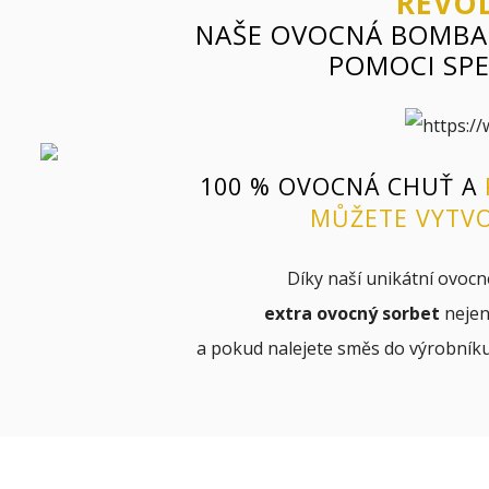
REVO
NAŠE OVOCNÁ BOMBA,
POMOCI SPE
100 % OVOCNÁ CHUŤ A
MŮŽETE VYTV
Díky naší unikátní ovoc
extra ovocný sorbet
neje
a pokud nalejete směs do výrobníku 