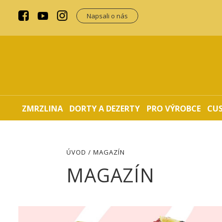
Napsali o nás
ZMRZLINA
DORTY A DEZERTY
PRO VÝROBCE
CU
ÚVOD
/ MAGAZÍN
MAGAZÍN