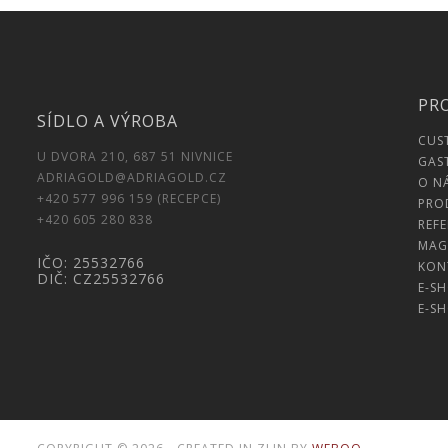
PR
SÍDLO A VÝROBA
CUS
U DVORA 210, 687 51 NIVNICE
GAS
ADRIAGOLD@ADRIAGOLD.CZ
O N
+420 577 996 159 (RECEPCE)
PRO
+420 605 280 838
REF
MAG
IČO: 25532766
KON
DIČ: CZ25532766
E-S
E-S