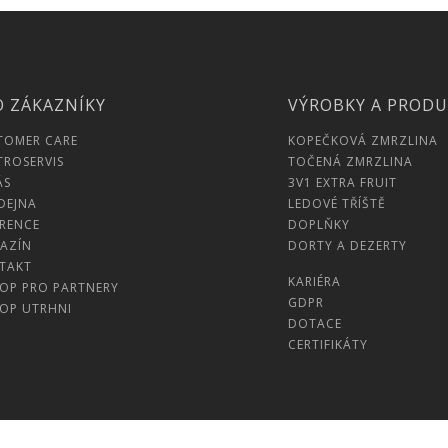
O ZÁKAZNÍKY
VÝROBKY A PROD
TOMER CARE
KOPEČKOVÁ ZMRZLINA
TROSERVIS
TOČENÁ ZMRZLINA
ÁS
3V1 EXTRA FRUIT
DEJNA
LEDOVÉ TŘÍŠTĚ
ERENCE
DOPLŇKY
AZÍN
DORTY A DEZERTY
TAKT
KARIÉRA
HOP PRO PARTNERY
GDPR
HOP UTRHNI
DOTACE
CERTIFIKÁTY