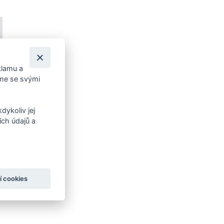
klamu a
íme se svými
dykoliv jej
ch údajů a
í cookies