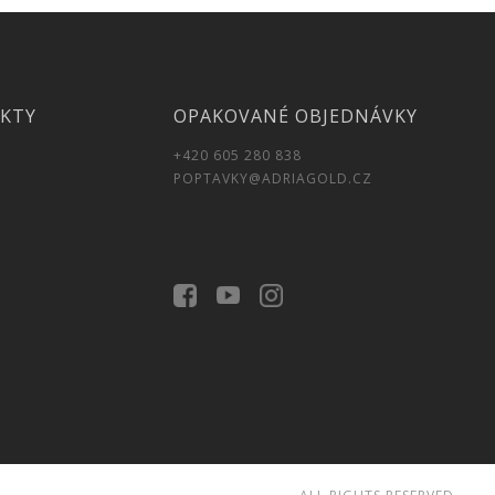
UKTY
OPAKOVANÉ OBJEDNÁVKY
+420 605 280 838
POPTAVKY@ADRIAGOLD.CZ