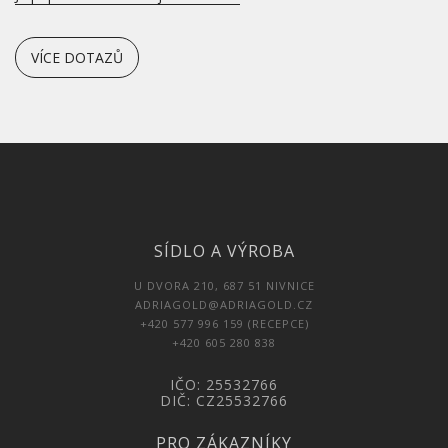
VÍCE DOTAZŮ
SÍDLO A VÝROBA
U DVORA 210, 687 51 NIVNICE
ADRIAGOLD@ADRIAGOLD.CZ
+420 577 996 159 (RECEPCE)
+420 605 280 838
IČO: 25532766
DIČ: CZ25532766
PRO ZÁKAZNÍKY