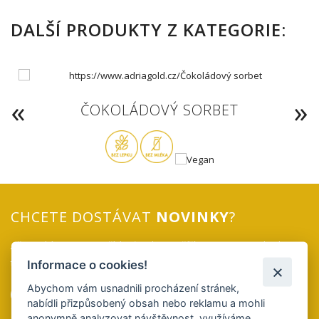
DALŠÍ PRODUKTY Z KATEGORIE:
ČOKOLÁDOVÝ SORBET
CHCETE DOSTÁVAT
NOVINKY
?
Až vyrobíme novou příchuť, nebo rozšíříme sortiment, budete o
tom vědět jako první!
Informace o cookies!
Abychom vám usnadnili procházení stránek,
ODESLAT
nabídli přizpůsobený obsah nebo reklamu a mohli
anonymně analyzovat návštěvnost, využíváme