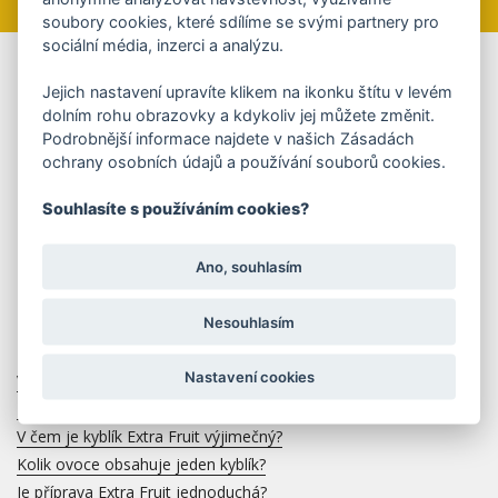
soubory cookies, které sdílíme se svými partnery pro
sociální média, inzerci a analýzu.
Jejich nastavení upravíte klikem na ikonku štítu v levém
PORADNA
- ZMRZLINA
dolním rohu obrazovky a kdykoliv jej můžete změnit.
Podrobnější informace najdete v našich Zásadách
ochrany osobních údajů a používání souborů cookies.
Máte dotazy ohledně našich zmrzlin?
Naši recepturu vám neprozradíme, je to přísně
Souhlasíte s používáním cookies?
střežené tajemství již 32 let, ale na vaše dotazy rádi
odpovíme.
Ano, souhlasím
ZASLAT DOTAZ
Nesouhlasím
Nastavení cookies
Vyrábíte zmrzliny bez lepku?
Můžu dostat vzorky na ochutnání?
V čem je kyblík Extra Fruit výjimečný?
Kolik ovoce obsahuje jeden kyblík?
Je příprava Extra Fruit jednoduchá?